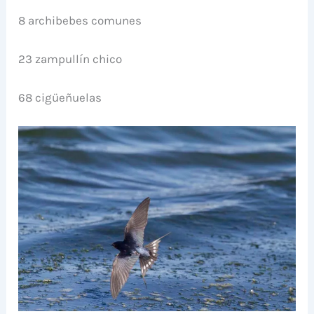
8 archibebes comunes
23 zampullín chico
68 cigüeñuelas