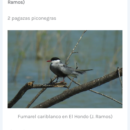
Ramos)
2 pagazas piconegras
Fumarel cariblanco en El Hondo (J. Ramos)