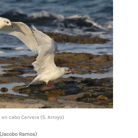
en cabo Cervera (S. Arroyo)
a (Jacobo Ramos)