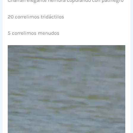
Charrán elegante hembra copulando con patinegro
20 correlimos tridáctilos
5 correlimos menudos