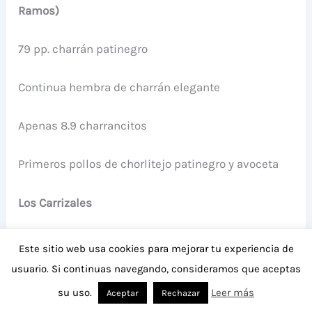
Ramos)
79 pp. charrán patinegro
Continua hembra de charrán elegante
Apenas 8.9 charrancitos
Primeros pollos de chorlitejo patinegro y avoceta
Los Carrizales
30 pagazas piconegras comiendo sobre campos de
Este sitio web usa cookies para mejorar tu experiencia de
cereal
usuario. Si continuas navegando, consideramos que aceptas
su uso.
Leer más
Aceptar
Rechazar
2 cucos macho y una hembra rojiza