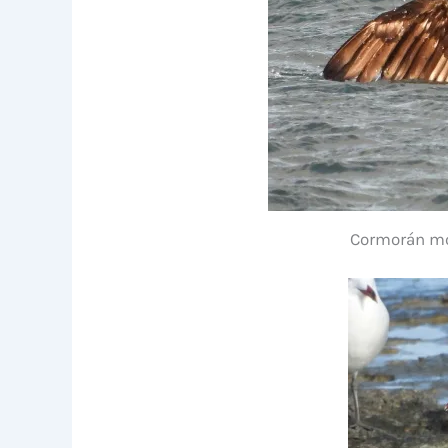
Cormorán moñ