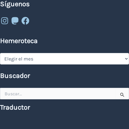
Síguenos
Instagram
Mastodon
Facebook
Hemeroteca
Hemeroteca
Buscador
Buscar
por:
Traductor