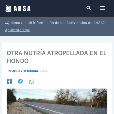
Ir
Buscar
al
contenido
¿Quieres recibir información de las Actividades de AHSA?
Apúntate Aquí
OTRA NUTRÍA ATROPELLADA EN EL
HONDO
Por
AHSA
/
19 febrero, 2026