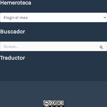
Hemeroteca
Hemeroteca
Buscador
Buscar
por:
Traductor