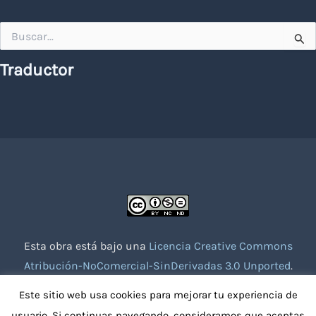
Buscar
por:
Traductor
Esta obra está bajo una
Licencia Creative Commons
Atribución-NoComercial-SinDerivadas 3.0 Unported
.
Website creado con la colaboración de socios voluntarios.
Este sitio web usa cookies para mejorar tu experiencia de
usuario. Si continuas navegando, consideramos que aceptas