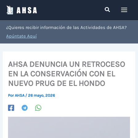
Ir
Buscar
al
contenido
¿Quieres recibir información de las Actividades de AHSA?
Apúntate Aquí
AHSA DENUNCIA UN RETROCESO
EN LA CONSERVACIÓN CON EL
NUEVO PRUG DE EL HONDO
Por
AHSA
/
26 mayo, 2026