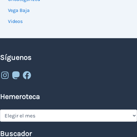
Vega Baja
Videos
Síguenos
Instagram
Mastodon
Facebook
Hemeroteca
Hemeroteca
Buscador