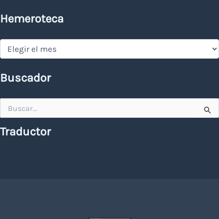
Hemeroteca
Hemeroteca
Buscador
Buscar
por:
Traductor