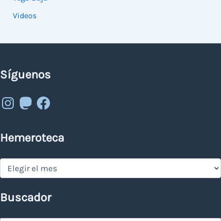
Videos
Síguenos
Instagram
Mastodon
Facebook
Hemeroteca
Hemeroteca
Buscador