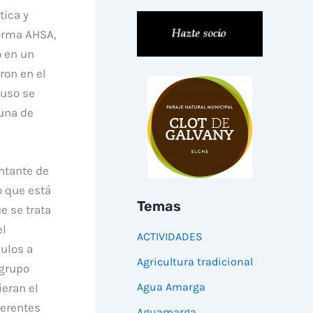
tica y
forma AHSA,
o en un
ron en el
 uso se
guna de
ntante de
o que está
Temas
e se trata
el
ACTIVIDADES
ulos a
Agricultura tradicional
 grupo
Agua Amarga
eran el
ferentes
Aguamarga