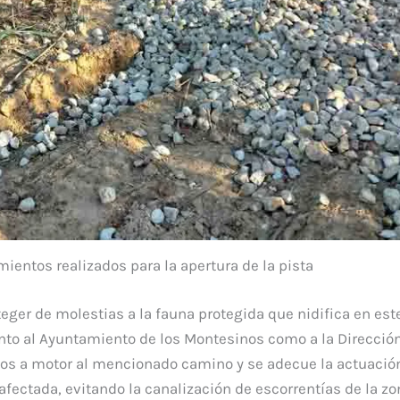
ientos realizados para la apertura de la pista
teger de molestias a la fauna protegida que nidifica en est
tanto al Ayuntamiento de los Montesinos como a la Direcció
ulos a motor al mencionado camino y se adecue la actuació
afectada, evitando la canalización de escorrentías de la z