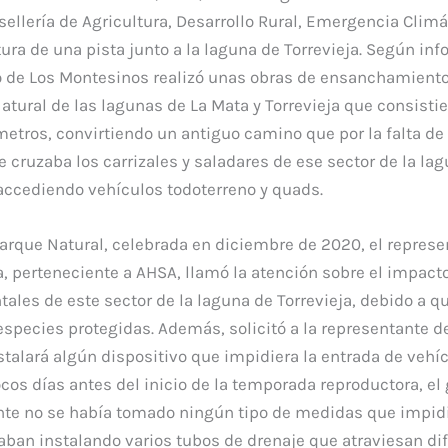
llería de Agricultura, Desarrollo Rural, Emergencia Climá
ura de una pista junto a la laguna de Torrevieja. Según in
o de Los Montesinos realizó unas obras de ensanchamient
tural de las lagunas de La Mata y Torrevieja que consistie
ros, convirtiendo un antiguo camino que por la falta de
cruzaba los carrizales y saladares de ese sector de la la
 accediendo vehículos todoterreno y quads.
Parque Natural, celebrada en diciembre de 2020, el represe
a, perteneciente a AHSA, llamó la atención sobre el impact
ales de este sector de la laguna de Torrevieja, debido a qu
species protegidas. Además, solicitó a la representante d
alará algún dispositivo que impidiera la entrada de vehíc
cos días antes del inicio de la temporada reproductora, el
te no se había tomado ningún tipo de medidas que impidi
taban instalando varios tubos de drenaje que atraviesan di