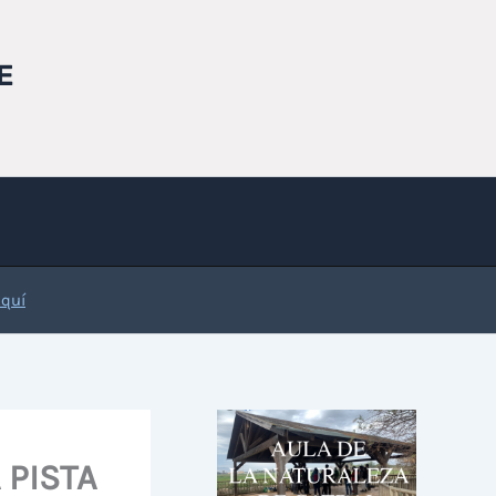
E
Aquí
 PISTA