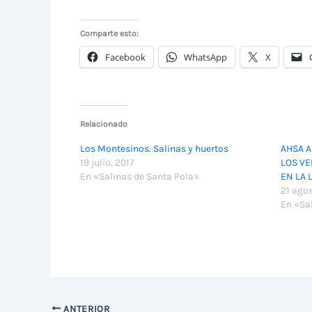
Comparte esto:
Facebook
WhatsApp
X
Relacionado
Los Montesinos. Salinas y huertos
AHSA A
19 julio, 2017
LOS VE
En «Salinas de Santa Pola»
EN LA 
21 ago
En «Sal
ANTERIOR