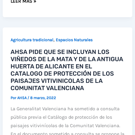
VUELAN
TORREVIEJA
LEER MÁS »
LOS
JÓVENES
CHARRANES
PATINEGROS
,
Agricultura tradicional
Espacios Naturales
DE
AHSA PIDE QUE SE INCLUYAN LOS
PINET,
VIÑEDOS DE LA MATA Y DE LA ANTIGUA
MIENTRAS
HUERTA DE ALICANTE EN EL
LOS
CATALOGO DE PROTECCIÓN DE LOS
CHARRANES
PAISAJES VITIVINICOLAS DE LA
COMUNES
COMUNITAT VALENCIANA
CONTINÚAN
Por
AHSA
/
8 marzo, 2022
INCUBANDO
La Generalitat Valenciana ha sometido a consulta
pública previa el Catálogo de protección de los
paisajes vitivinícolas de la Comunitat Valenciana.
En el documento sometido a consulta se propone la