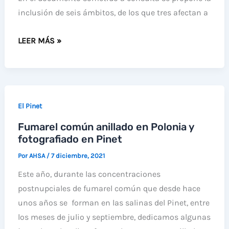
inclusión de seis ámbitos, de los que tres afectan a
AHSA
LEER MÁS »
PIDE
QUE
SE
INCLUYAN
El Pinet
LOS
Fumarel común anillado en Polonia y
VIÑEDOS
fotografiado en Pinet
DE
LA
Por
AHSA
/
7 diciembre, 2021
MATA
Este año, durante las concentraciones
Y
postnupciales de fumarel común que desde hace
DE
unos años se forman en las salinas del Pinet, entre
LA
los meses de julio y septiembre, dedicamos algunas
ANTIGUA