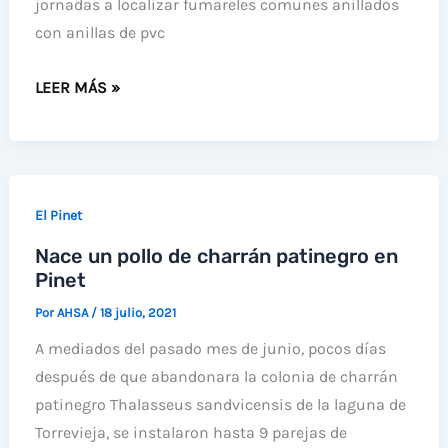
jornadas a localizar fumareles comunes anillados
HUERTA
con anillas de pvc
DE
ALICANTE
FUMAREL
LEER MÁS »
EN
COMÚN
EL
ANILLADO
CATALOGO
EN
DE
POLONIA
El Pinet
PROTECCIÓN
Y
DE
Nace un pollo de charrán patinegro en
FOTOGRAFIADO
LOS
Pinet
EN
PAISAJES
PINET
Por
AHSA
/
18 julio, 2021
VITIVINICOLAS
A mediados del pasado mes de junio, pocos días
DE
después de que abandonara la colonia de charrán
LA
patinegro Thalasseus sandvicensis de la laguna de
COMUNITAT
Torrevieja, se instalaron hasta 9 parejas de
VALENCIANA