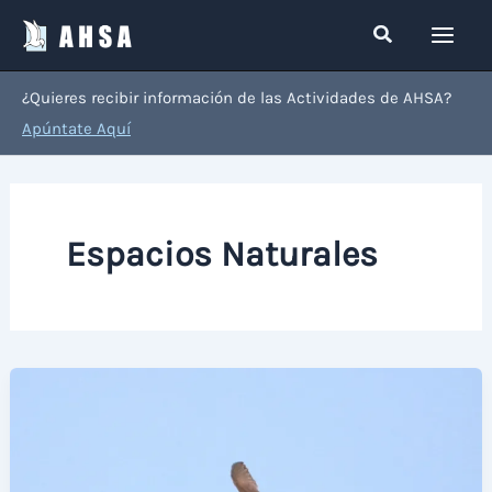
Ir
Buscar
al
contenido
¿Quieres recibir información de las Actividades de AHSA?
Apúntate Aquí
Espacios Naturales