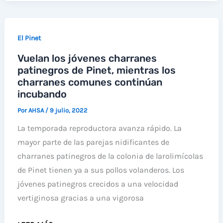
LA
REPARACIÓN
DE
El Pinet
UN
Vuelan los jóvenes charranes
VALLADO
patinegros de Pinet, mientras los
EN
charranes comunes continúan
UNA
incubando
ZONA
Por
AHSA
/
9 julio, 2022
DE
NIDIFICACIÓN
La temporada reproductora avanza rápido. La
DE
mayor parte de las parejas nidificantes de
RAPACES
charranes patinegros de la colonia de larolimícolas
EN
de Pinet tienen ya a sus pollos volanderos. Los
LA
jóvenes patinegros crecidos a una velocidad
MATA
vertiginosa gracias a una vigorosa
-