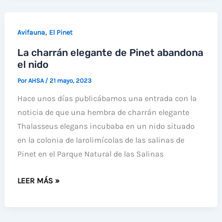
11
CHARRANES
,
Avifauna
El Pinet
PATINEGROS
La charrán elegante de Pinet abandona
ANILLADOS
el nido
EN
LAS
Por
AHSA
/
21 mayo, 2023
SALINAS
Hace unos días publicábamos una entrada con la
DE
noticia de que una hembra de charrán elegante
SAN
Thalasseus elegans incubaba en un nido situado
PEDRO,
en la colonia de larolimícolas de las salinas de
DELTA
Pinet en el Parque Natural de las Salinas
DEL
EBRO
LA
LEER MÁS »
Y
CHARRÁN
HOLANDA
ELEGANTE
DE