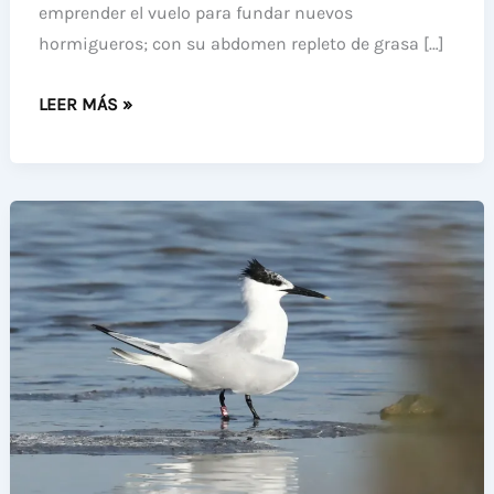
emprender el vuelo para fundar nuevos
hormigueros; con su abdomen repleto de grasa […]
LOS
LEER MÁS »
CHARRANES
COMUNES
SE
APUNTAN
AL
FESTÍN
DE
HORMIGAS
ALADAS
EN
PINET