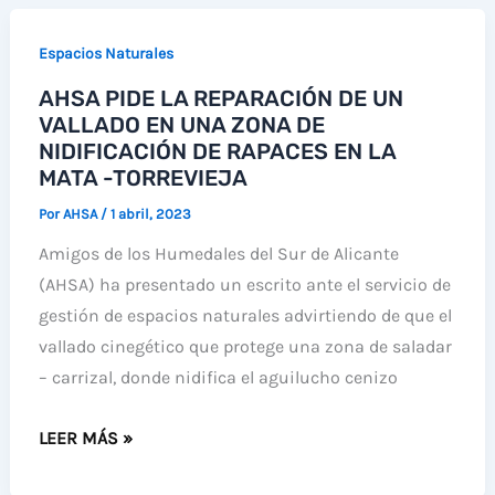
CAÑADAS
VIVAS
Espacios Naturales
PARA
AHSA PIDE LA REPARACIÓN DE UN
RECONECTAR
VALLADO EN UNA ZONA DE
ESPACIOS
NIDIFICACIÓN DE RAPACES EN LA
DE
MATA -TORREVIEJA
LA
Por
AHSA
/
1 abril, 2023
RED
NATURA
Amigos de los Humedales del Sur de Alicante
(AHSA) ha presentado un escrito ante el servicio de
gestión de espacios naturales advirtiendo de que el
vallado cinegético que protege una zona de saladar
– carrizal, donde nidifica el aguilucho cenizo
AHSA
LEER MÁS »
PIDE