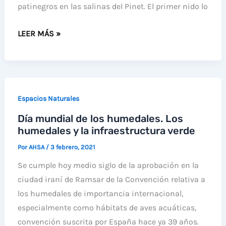
patinegros en las salinas del Pinet. El primer nido lo
NACE
LEER MÁS »
UN
POLLO
DE
CHARRÁN
Espacios Naturales
PATINEGRO
Día mundial de los humedales. Los
EN
humedales y la infraestructura verde
PINET
Por
AHSA
/
3 febrero, 2021
Se cumple hoy medio siglo de la aprobación en la
ciudad iraní de Ramsar de la Convención relativa a
los humedales de importancia internacional,
especialmente como hábitats de aves acuáticas,
convención suscrita por España hace ya 39 años.