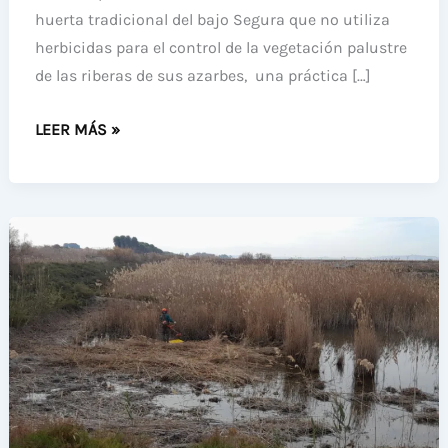
huerta tradicional del bajo Segura que no utiliza
herbicidas para el control de la vegetación palustre
de las riberas de sus azarbes, una práctica […]
FUMIGAN
LEER MÁS »
CON
HERBICIDA
LAS
ORILLAS
DE
DOS
AZARBES
DE
CARRIZALES