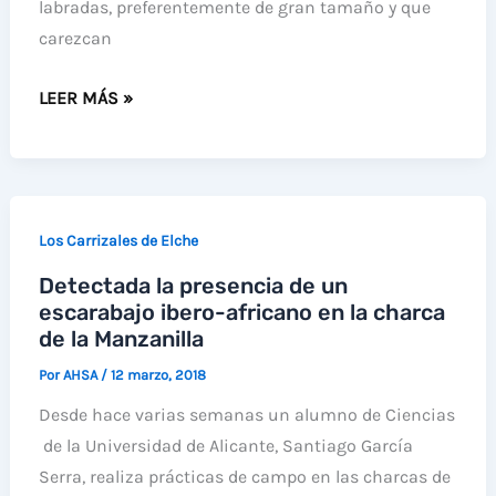
labradas, preferentemente de gran tamaño y que
carezcan
LA
LEER MÁS »
CANASTERA
VUELVE
A
CRIAR
Los Carrizales de Elche
EN
Detectada la presencia de un
LOS
escarabajo ibero-africano en la charca
CARRIZALES
de la Manzanilla
Por
AHSA
/
12 marzo, 2018
Desde hace varias semanas un alumno de Ciencias
de la Universidad de Alicante, Santiago García
Serra, realiza prácticas de campo en las charcas de