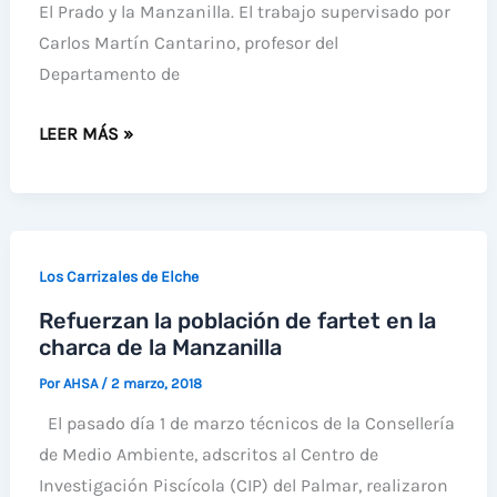
El Prado y la Manzanilla. El trabajo supervisado por
Carlos Martín Cantarino, profesor del
Departamento de
DETECTADA
LEER MÁS »
LA
PRESENCIA
DE
UN
Los Carrizales de Elche
ESCARABAJO
Refuerzan la población de fartet en la
IBERO-
charca de la Manzanilla
AFRICANO
EN
Por
AHSA
/
2 marzo, 2018
LA
El pasado día 1 de marzo técnicos de la Consellería
CHARCA
de Medio Ambiente, adscritos al Centro de
DE
Investigación Piscícola (CIP) del Palmar, realizaron