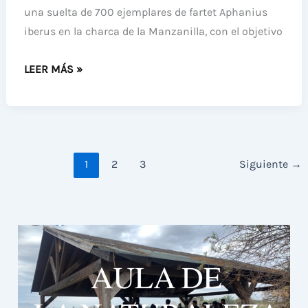
LA
una suelta de 700 ejemplares de fartet Aphanius
MANZANILLA
iberus en la charca de la Manzanilla, con el objetivo
REFUERZAN
LEER MÁS »
LA
POBLACIÓN
DE
FARTET
1
2
3
Siguiente
→
EN
LA
CHARCA
DE
LA
MANZANILLA