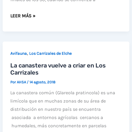
«LOS
LEER MÁS »
CARRIZALES
DE
ELCHE
,
,
Avifauna
Los Carrizales de Elche
UN
La canastera vuelve a criar en Los
ECOSISTEMA
Carrizales
AGRARIO»
NUEVO
Por
AHSA
/
14 agosto, 2018
LIBRO
La canastera común (Glareola pratincola) es una
PUBLICADO
limícola que en muchas zonas de su área de
POR
distribución en nuestro país se encuentra
AHSA
asociada a entornos agrícolas cercanos a
humedales, más concretamente en parcelas