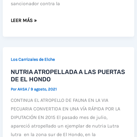
sancionador contra la
LA
LEER MÁS »
GENERALITAT
SANCIONA
A
LA
Los Carrizales de Elche
EMPRESA
NUTRIA ATROPELLADA A LAS PUERTAS
QUE
DE EL HONDO
TRANSFORMÓ
A
Por
AHSA
/
9 agosto, 2021
RIEGO
CONTINUA EL ATROPELLO DE FAUNA EN LA VIA
POR
PECUARIA CONVERTIDA EN UNA VÍA RÁPIDA POR LA
GOTEO
DIPUTACIÓN EN 2015 El pasado mes de julio,
MÁS
apareció atropellado un ejemplar de nutria Lutra
DE
lutra en la zona sur de El Hondo, en la