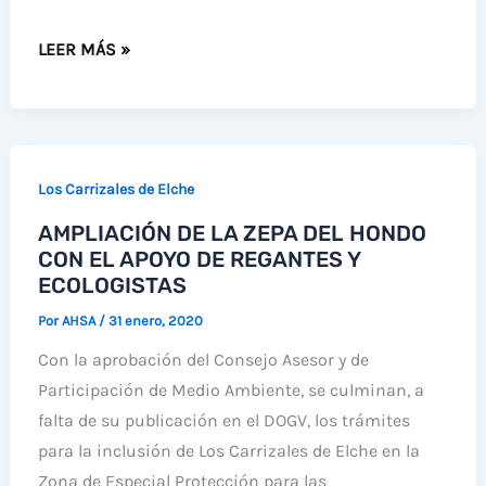
80
HECTÁREAS
NUTRIA
LEER MÁS »
DE
ATROPELLADA
HUERTA
A
TRADICIONAL
LAS
DE
PUERTAS
Los Carrizales de Elche
LOS
DE
CARRIZALES
AMPLIACIÓN DE LA ZEPA DEL HONDO
EL
CON EL APOYO DE REGANTES Y
HONDO
ECOLOGISTAS
Por
AHSA
/
31 enero, 2020
Con la aprobación del Consejo Asesor y de
Participación de Medio Ambiente, se culminan, a
falta de su publicación en el DOGV, los trámites
para la inclusión de Los Carrizales de Elche en la
Zona de Especial Protección para las