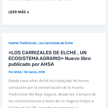
AMPLIACIÓN
LEER MÁS »
DE
LA
ZEPA
DEL
,
Huerta Tradicional
Los Carrizales de Elche
HONDO
«LOS CARRIZALES DE ELCHE , UN
CON
ECOSISTEMA AGRARIO» Nuevo libro
EL
publicado por AHSA
APOYO
DE
Por
AHSA
/
18 marzo, 2019
REGANTES
Desde hace años AHSA ha trabajado de forma
Y
constante por la conservación de la Huerta
ECOLOGISTAS
Tradicional del Bajo Segura, desde los tiempos de
las movilizaciones a favor de un Segura limpio a
finales de los 90, cuando se comienza a