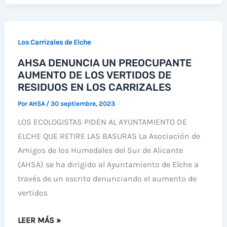
CONTROL
DE
LA
Los Carrizales de Elche
VEGETACIÓN
AHSA DENUNCIA UN PREOCUPANTE
PALUSTRE
AUMENTO DE LOS VERTIDOS DE
EN
RESIDUOS EN LOS CARRIZALES
LA
CHARCA
Por
AHSA
/
30 septiembre, 2023
DE
LOS ECOLOGISTAS PIDEN AL AYUNTAMIENTO DE
LA
ELCHE QUE RETIRE LAS BASURAS La Asociación de
MANZANILLA
Amigos de los Humedales del Sur de Alicante
(AHSA) se ha dirigido al Ayuntamiento de Elche a
través de un escrito denunciando el aumento de
vertidos
AHSA
LEER MÁS »