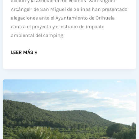
Acción y la Asociación de Vecinos “San Miguel
DE
DE
Arcángel” de San Miguel de Salinas han presentado
ESTIÉRCOL
SIERRA
alegaciones ante el Ayuntamiento de Orihuela
ESCALONA,
contra el proyecto y el estudio de impacto
DENTRO
ambiental del camping
DE
ECOLOGISTAS
LA
LEER MÁS »
Y
FRANJA
VECINOS
DE
ALEGAN
500
ANTE
METROS
EL
EN
AYUNTAMIENTO
TORNO
DE
AL
ORIHUELA
PAISAJE
AL
PROTEGIDO
PROYECTO
Y