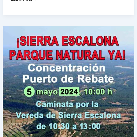
NUEVO
PROYECTO
DE
CAMPING
EN
SIERRA
DE
ESCALONA
ES
RECHAZADO
POR
LOS
GRUPOS
ECOLOGISTAS