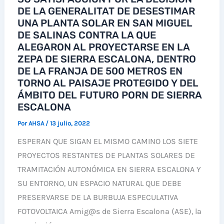
MURCIA
DE LA GENERALITAT DE DESESTIMAR
CONTRA
UNA PLANTA SOLAR EN SAN MIGUEL
LA
DE SALINAS CONTRA LA QUE
PLANTA
ALEGARON AL PROYECTARSE EN LA
SOLAR
ZEPA DE SIERRA ESCALONA, DENTRO
DE LA FRANJA DE 500 METROS EN
“ROJALINDA”
TORNO AL PAISAJE PROTEGIDO Y DEL
Y
ÁMBITO DEL FUTURO PORN DE SIERRA
SU
ESCALONA
TENDIDO
Por
AHSA
/
13 julio, 2022
ELÉCTRICO
ESPERAN QUE SIGAN EL MISMO CAMINO LOS SIETE
PROYECTOS RESTANTES DE PLANTAS SOLARES DE
TRAMITACIÓN AUTONÓMICA EN SIERRA ESCALONA Y
SU ENTORNO, UN ESPACIO NATURAL QUE DEBE
PRESERVARSE DE LA BURBUJA ESPECULATIVA
FOTOVOLTAICA Amig@s de Sierra Escalona (ASE), la