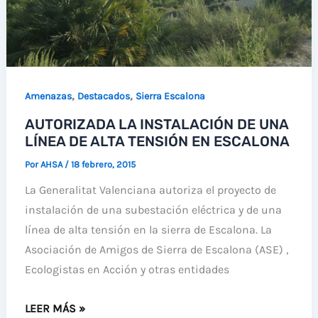
Y
DEL
AL
ÁMBITO
ESTUDIO
DEL
DE
FUTURO
,
,
Amenazas
Destacados
Sierra Escalona
IMPACTO
PORN
AMBIENTAL
DE
AUTORIZADA LA INSTALACIÓN DE UNA
DEL
SIERRA
LÍNEA DE ALTA TENSIÓN EN ESCALONA
CAMPING
ESCALONA
Por
AHSA
/
18 febrero, 2015
DE
La Generalitat Valenciana autoriza el proyecto de
TORREMENDO
instalación de una subestación eléctrica y de una
línea de alta tensión en la sierra de Escalona. La
Asociación de Amigos de Sierra de Escalona (ASE) ,
Ecologistas en Acción y otras entidades
AUTORIZADA
LEER MÁS »