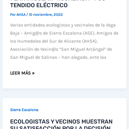
ESCALONA
TENDIDO ELÉCTRICO
Por
AHSA
/
10 noviembre, 2022
Varias entidades ecologistas y vecinales de la Vega
Baja – Amig@s de Sierra Escalona (ASE), Amigos de
los Humedales del Sur de Alicante (AHSA),
Asociación de Vecin@s “San Miguel Arcángel” de
San Miguel de Salinas – han alegado, ante las
ECOLOGISTAS
LEER MÁS »
Y
VECINOS
ALEGAN
EN
Sierra Escalona
ALICANTE
ECOLOGISTAS Y VECINOS MUESTRAN
Y
SU SATISFACCIÓN POR LA DECISIÓN