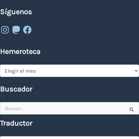
Síguenos
Instagram
Mastodon
Facebook
Hemeroteca
Hemeroteca
Buscador
Buscar
por:
Traductor