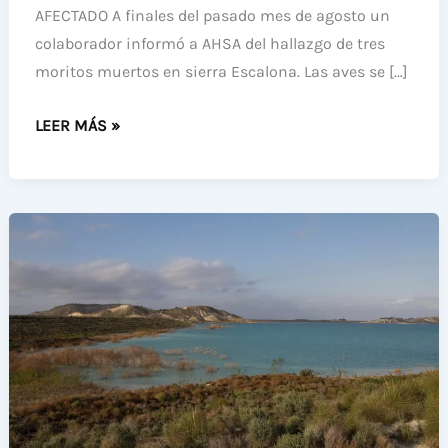
AFECTADO A finales del pasado mes de agosto un
colaborador informó a AHSA del hallazgo de tres
moritos muertos en sierra Escalona. Las aves se […]
HALLADOS
LEER MÁS »
3
MORITOS
MUERTOS
TRAS
COLISIONAR
CON
UNA
LÍNEA
ELÉCTRICA
EN
SIERRA