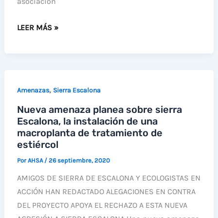
asociación
ECOLOGISTAS
LEER MÁS »
Y
VECINOS
MUESTRAN
SU
,
Amenazas
Sierra Escalona
SATISFACCIÓN
Nueva amenaza planea sobre sierra
POR
Escalona, la instalación de una
LA
macroplanta de tratamiento de
DECISIÓN
estiércol
DE
Por
AHSA
/
26 septiembre, 2020
LA
GENERALITAT
AMIGOS DE SIERRA DE ESCALONA Y ECOLOGISTAS EN
DE
ACCIÓN HAN REDACTADO ALEGACIONES EN CONTRA
DESESTIMAR
DEL PROYECTO APOYA EL RECHAZO A ESTA NUEVA
UNA