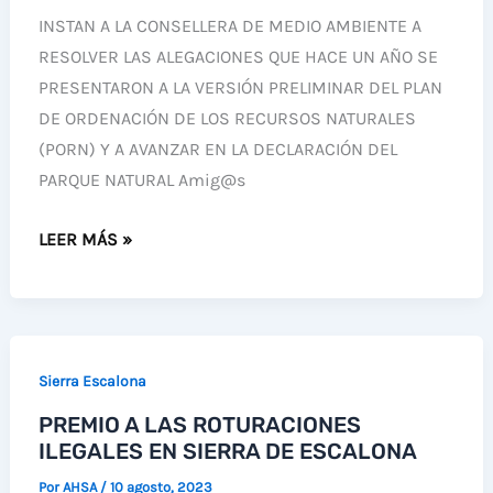
INSTAN A LA CONSELLERA DE MEDIO AMBIENTE A
RESOLVER LAS ALEGACIONES QUE HACE UN AÑO SE
PRESENTARON A LA VERSIÓN PRELIMINAR DEL PLAN
DE ORDENACIÓN DE LOS RECURSOS NATURALES
(PORN) Y A AVANZAR EN LA DECLARACIÓN DEL
PARQUE NATURAL Amig@s
ECOLOGISTA
LEER MÁS »
Y
VECIN@S
CONVOCAN
UNA
Sierra Escalona
MARCHA
PREMIO A LAS ROTURACIONES
REIVINDICANDO
ILEGALES EN SIERRA DE ESCALONA
LA
DECLARACIÓN
Por
AHSA
/
10 agosto, 2023