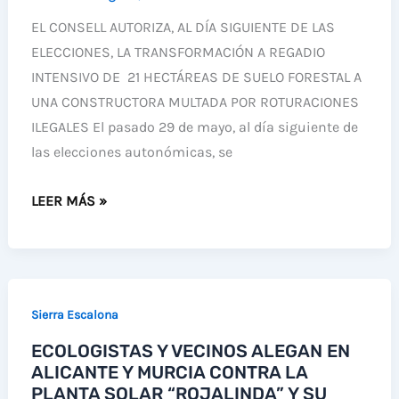
DE
EL CONSELL AUTORIZA, AL DÍA SIGUIENTE DE LAS
SIERRRA
ELECCIONES, LA TRANSFORMACIÓN A REGADIO
ESCALONA
INTENSIVO DE 21 HECTÁREAS DE SUELO FORESTAL A
Y
UNA CONSTRUCTORA MULTADA POR ROTURACIONES
LA
ILEGALES El pasado 29 de mayo, al día siguiente de
DEHESA
las elecciones autonómicas, se
DE
CAMPOAMOR
PREMIO
LEER MÁS »
COMO
A
PARQUE
LAS
NATURAL
ROTURACIONES
ILEGALES
Sierra Escalona
EN
ECOLOGISTAS Y VECINOS ALEGAN EN
SIERRA
ALICANTE Y MURCIA CONTRA LA
DE
PLANTA SOLAR “ROJALINDA” Y SU