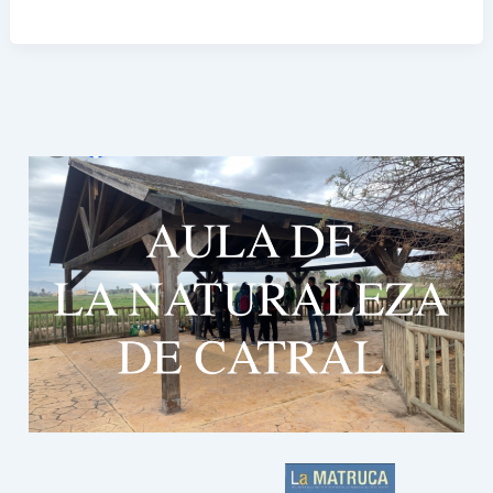
LA
INSTALACIÓN
DE
UNA
LÍNEA
DE
ALTA
TENSIÓN
EN
ESCALONA