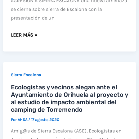
AGRESIÓN A SIERRA ESCALONA Una nueva amenaza
PLANTA
se cierne sobre sierra de Escalona con la
SOLAR
presentación de un
EN
NUEVA
SAN
LEER MÁS »
AMENAZA
MIGUEL
PLANEA
DE
SOBRE
SALINAS
SIERRA
CONTRA
Sierra Escalona
ESCALONA,
LA
Ecologistas y vecinos alegan ante el
LA
QUE
Ayuntamiento de Orihuela al proyecto y
INSTALACIÓN
ALEGARON
al estudio de impacto ambiental del
DE
AL
camping de Torremendo
UNA
PROYECTARSE
Por
AHSA
/
17 agosto, 2020
MACROPLANTA
EN
DE
LA
Amig@s de Sierra Escalona (ASE), Ecologistas en
TRATAMIENTO
ZEPA