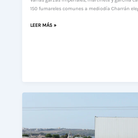
150 fumareles comunes a mediodía Charrán ele
ÚLTIMAS
LEER MÁS »
OBSERVACIONES
ORNITOLÓGICAS