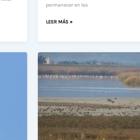
permanecer en las
ÚLTIMAS
LEER MÁS »
OBSERVACIONES
ORNITOLÓGICAS