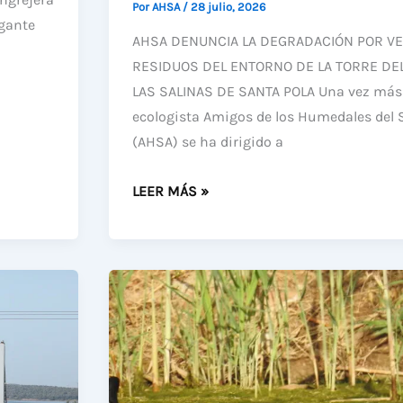
Por
AHSA
/
28 julio, 2026
gante
AHSA DENUNCIA LA DEGRADACIÓN POR VE
RESIDUOS DEL ENTORNO DE LA TORRE DEL
LAS SALINAS DE SANTA POLA Una vez más 
ecologista Amigos de los Humedales del S
(AHSA) se ha dirigido a
AHSA
LEER MÁS »
DENUNCIA
LA
DEGRADACIÓN
POR
VERTIDO
DE
RESIDUOS
DEL