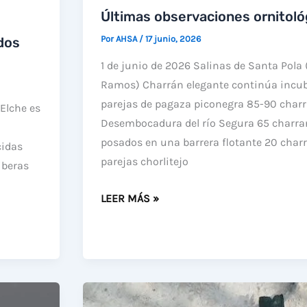
DE
Últimas observaciones ornitoló
DEGRADACIÓN
Por
AHSA
/
17 junio, 2026
 dos
CAUSADO
1 de junio de 2026 Salinas de Santa Pola
POR
Ramos) Charrán elegante continúa incu
LA
parejas de pagaza piconegra 85-90 cha
Elche es
PROLIFERACIÓN
Desembocadura del río Segura 65 charr
DE
posados en una barrera flotante 20 charr
cidas
CARPA
parejas chorlitejo
iberas
ÚLTIMAS
LEER MÁS »
OBSERVACIONES
ORNITOLÓGICAS