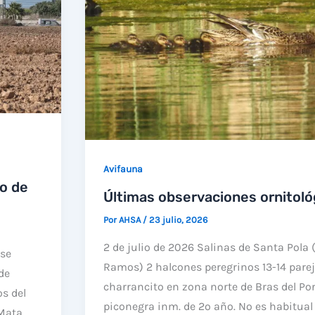
ENTORNO
DE
LA
TORRE
DEL
TAMARIT
EN
LAS
SALINAS
Avifauna
o de
DE
Últimas observaciones ornitoló
SANTA
Por
AHSA
/
23 julio, 2026
POLA
2 de julio de 2026 Salinas de Santa Pola 
 se
Ramos) 2 halcones peregrinos 13-14 parej
de
charrancito en zona norte de Bras del Po
s del
piconegra inm. de 2º año. No es habitual
Mata,