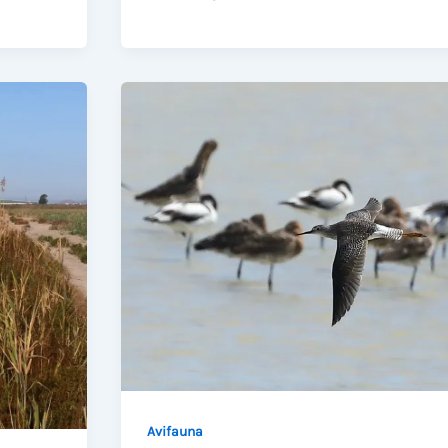
RECLAMA
A
LA
GENERALITAT
EL
VACIADO
DEL
EMBALSE
DE
PONIENTE
EN
EL
HONDO
ANTE
EL
Avifauna
ESTADO