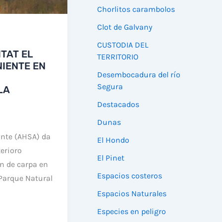
Chorlitos carambolos
Clot de Galvany
CUSTODIA DEL
TAT EL
TERRITORIO
IENTE EN
Desembocadura del río
Segura
LA
Destacados
Dunas
ante (AHSA) da
El Hondo
terioro
El Pinet
n de carpa en
Espacios costeros
 Parque Natural
Espacios Naturales
Especies en peligro