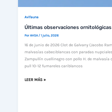
Avifauna
Últimas observaciones ornitológicas
Por
AHSA
/
1 julio, 2026
16 de junio de 2026 Clot de Galvany (Jacobo Ram
malvasías cabeciblancas con paradas nupciale
Zampullín cuellinegro con pollo H. de malvasía 
pull 10-12 fumareles cariblancos
ÚLTIMAS
LEER MÁS »
OBSERVACIONES
ORNITOLÓGICAS