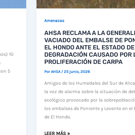
Amenazas
AHSA RECLAMA A LA GENERALI
VACIADO DEL EMBALSE DE PON
EL HONDO ANTE EL ESTADO DE
DEGRADACIÓN CAUSADO POR 
os) 10
PROLIFERACIÓN DE CARPA
s
con 5
Por
AHSA
/
25 junio, 2026
Amigos de los Humedales del Sur de Alic
la voz de alarma sobre la situación de de
ecológico provocado por la sobrepoblació
los embalses de Poniente y Levante en el
de El Hondo.
AHSA
LEER MÁS »